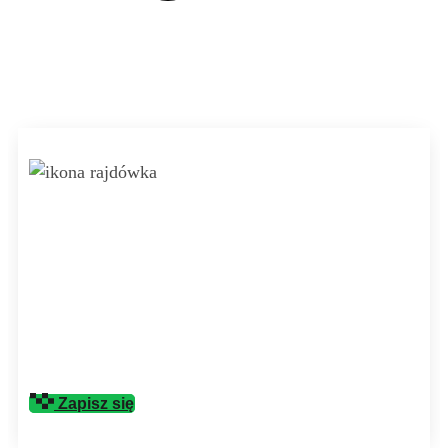
Dołącz do rywalizacji! Zapisz
się na najbliższy rajd już
teraz i przeżyj
niezapomniane chwile na
trasie!
Zapisz się