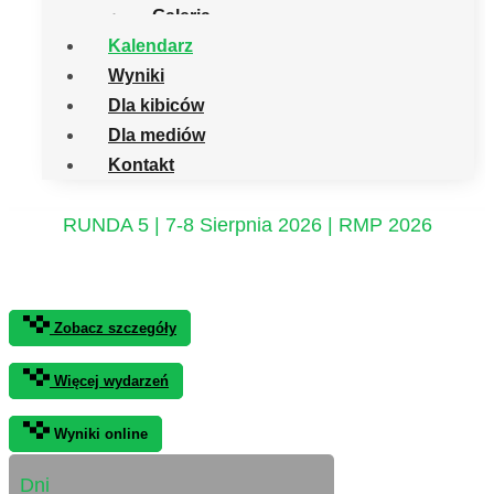
Galeria
Kalendarz
Wyniki
Dla kibiców
Dla mediów
Kontakt
RUNDA 5 | 7-8 Sierpnia 2026 | RMP 2026
12. Rajd Rzeszowiak
Zobacz szczegóły
Więcej wydarzeń
Wyniki online
Dni