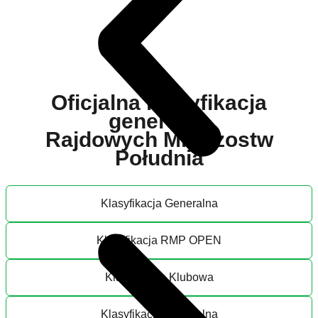
Oficjalna klasyfikacja
generalna
Rajdowych Mistrzostw
Południa
Klasyfikacja Generalna
Klasyfikacja RMP OPEN
Klasyfikacja Klubowa
Klasyfikacja Generalna