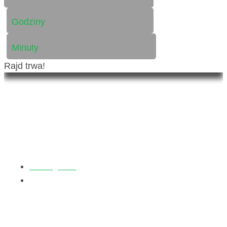
Godziny
Minuty
Rajd trwa!
Dla mediów
Strona główna
Dla mediów