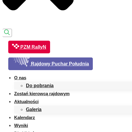
PZM RallyN
Rajdowy Puchar Południa
O nas
Do pobrania
Zostań kierowcą rajdowym
Aktualności
Galeria
Kalendarz
Wyniki