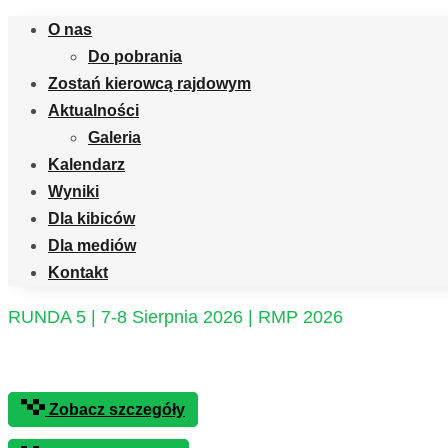
O nas
Do pobrania
Zostań kierowcą rajdowym
Aktualności
Galeria
Kalendarz
Wyniki
Dla kibiców
Dla mediów
Kontakt
RUNDA 5 | 7-8 Sierpnia 2026 | RMP 2026
12. Rajd Rzeszowiak
Zobacz szczegóły