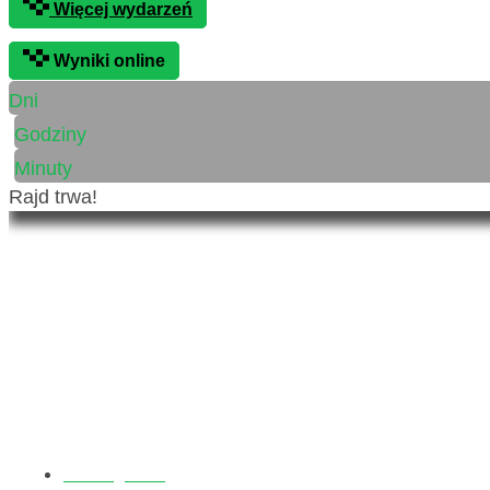
Więcej wydarzeń
Wyniki online
Dni
Godziny
Minuty
Rajd trwa!
Raj
Strona główna