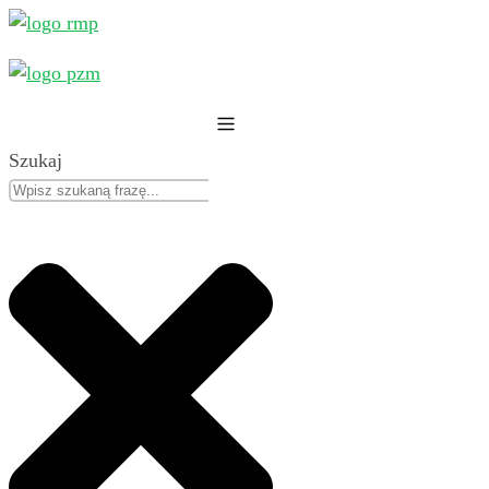
Przejdź
do
treści
Szukaj